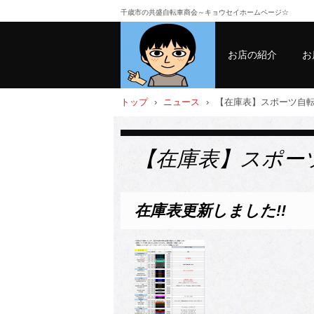
千歳市の共盛自転車商会～キョウセイホームページ☆
お店の紹介
お
トップ
›
ニュース
›
【在庫表】スポーツ自
【在庫表】スポー
在庫表更新しました!!