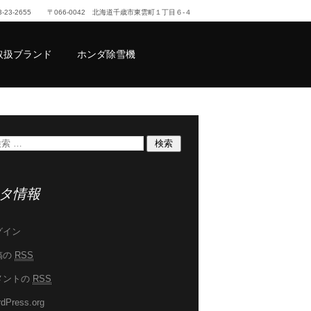
23-23-2655
〒066-0042 北海道千歳市東雲町１丁目６-４
取扱ブランド
ホンダ除雪機
タ情報
グイン
稿の
RSS
メントの
RSS
dPress.org