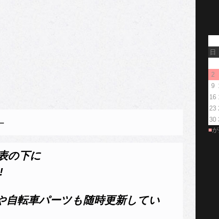
日
2
9
16
23
30
—
■
が
表の下に
!
や自転車パーツも随時更新してい