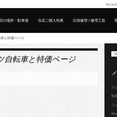
TEL.
01
店の場所・駐車場
当店ご購入特典
出張修理 / 修理工賃
転車と特価ページ
ツ自転車と特価ページ
メ
ロ
投
コ
Wor