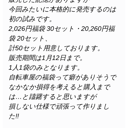
今回みたいに本格的に発売するのは
初の試みです。
2,026円福袋 30セット・20,260円福
袋 20セット、
計50セット用意しております。
販売期間は1月12日まで。
1人1袋のみとなります。
自転車屋の福袋って癖がありそうで
なかなか損得を考えると購入まで
は…と躊躇すると思いますが
損しない仕様で頑張って作りまし
た!!