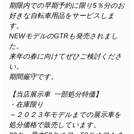
期限内での早期予約に限り5％分のお
好きな自転車用品をサービスしま
す。
NEWモデルのGTRも発売されまし
た。
来年の春に向けてぜひご検討くださ
い。
期間厳守です。
【当店展示車 一部処分特価】
・在庫限り
～２０２３年モデルまでの展示車を
処分価格で販売しています。