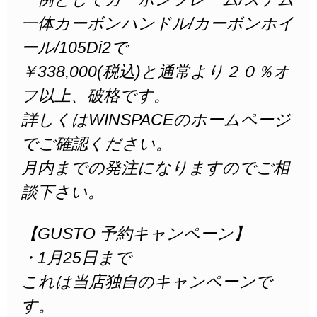
一体カーボンハンドル/カーボンホイ
ール/105Di2で
￥338,000(税込)と通常より２０％オ
フ以上、破格です。
詳しくはWINSPACEのホームページ
でご確認ください。
月内までの発注になりますのでご相
談下さい。
【GUSTO 予約キャンペーン】
・1月25日まで
これは当店独自のキャンペーンで
す。